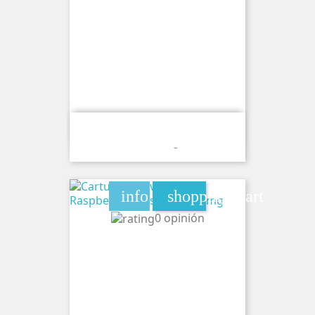
Cartucho Wave Lumi Peach Papaya
Ice 20mg
info
shopping_cart
0 opinión