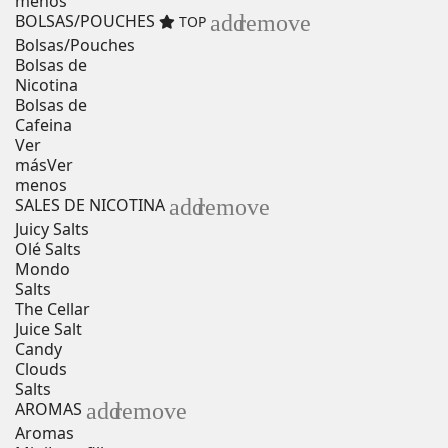
menos
add
remove
BOLSAS/POUCHES
TOP
Bolsas/Pouches
Bolsas de
Nicotina
Bolsas de
Cafeina
Ver
más
Ver
menos
add
remove
SALES DE NICOTINA
Juicy Salts
Olé Salts
Mondo
Salts
The Cellar
Juice Salt
Candy
Clouds
Salts
add
remove
AROMAS
Aromas