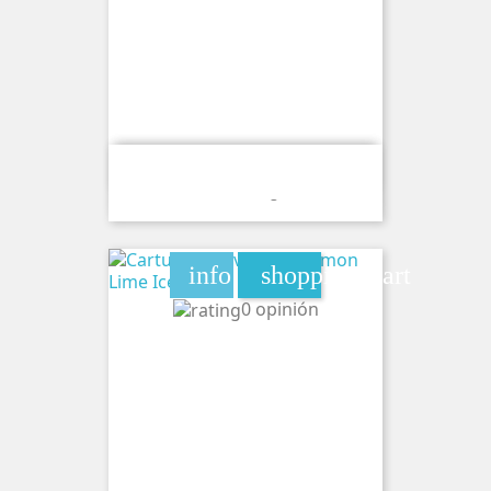
Cartucho Wave Lumi Kojak Caramel
Ice 20mg
info
shopping_cart
0 opinión