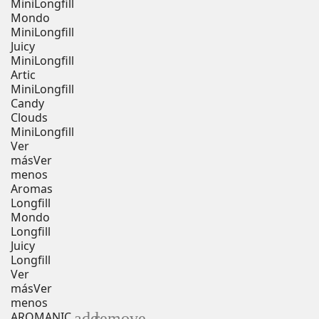
MiniLongfill
Mondo
MiniLongfill
Juicy
MiniLongfill
Artic
MiniLongfill
Candy
Clouds
MiniLongfill
Ver
más
Ver
menos
Aromas
Longfill
Mondo
Longfill
Juicy
Longfill
Ver
más
Ver
menos
add
remove
AROMANIC