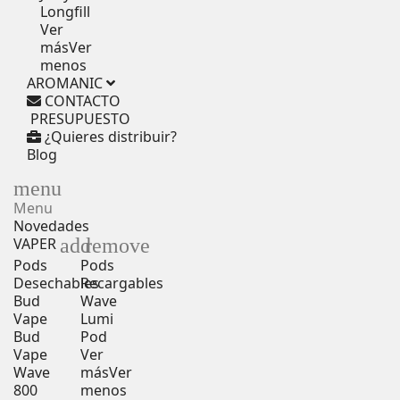
Longfill
Ver
más
Ver
menos
AROMANIC
CONTACTO
PRESUPUESTO
¿Quieres distribuir?
Blog
menu
Menu
Novedades
add
remove
VAPER
Pods
Pods
Desechables
Recargables
Bud
Wave
Vape
Lumi
Bud
Pod
Vape
Ver
Wave
más
Ver
800
menos