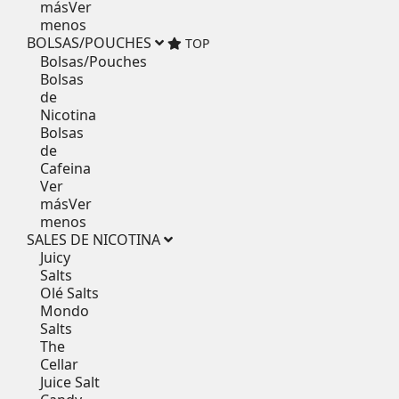
más
Ver
menos
BOLSAS/POUCHES
TOP
Bolsas/Pouches
Bolsas
de
Nicotina
Bolsas
de
Cafeina
Ver
más
Ver
menos
SALES DE NICOTINA
Juicy
Salts
Olé Salts
Mondo
Salts
The
Cellar
Juice Salt