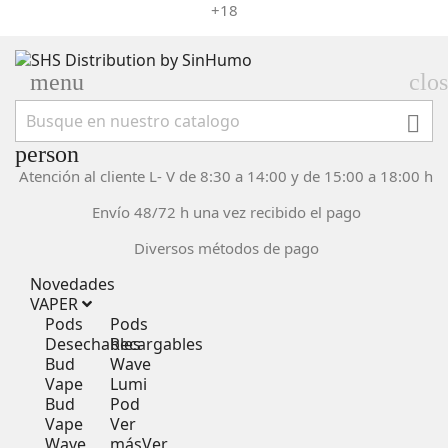
+18
menu
clo

person
Atención al cliente L- V de 8:30 a 14:00 y de 15:00 a 18:00 h
Envío 48/72 h una vez recibido el pago
Diversos métodos de pago
Novedades
VAPER
Pods
Pods
Desechables
Recargables
Bud
Wave
Vape
Lumi
Bud
Pod
Vape
Ver
Wave
más
Ver