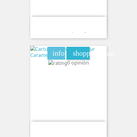
Cartucho Wave Lumi Raspberry
Gooseberry 20mg
info
shopping_cart
0 opinión
Cartucho Wave Lumi Sour Caramel
20mg