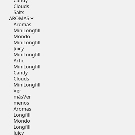
Candy
Clouds
Salts
AROMAS
Aromas
MiniLongfill
Mondo
MiniLongfill
Juicy
MiniLongfill
Artic
MiniLongfill
Candy
Clouds
MiniLongfill
Ver
más
Ver
menos
Aromas
Longfill
Mondo
Longfill
Juicy