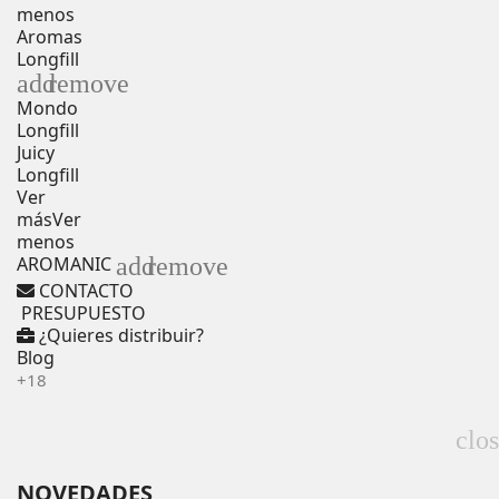
menos
Aromas
Longfill
add
remove
Mondo
Longfill
Juicy
Longfill
Ver
más
Ver
menos
add
remove
AROMANIC
CONTACTO
PRESUPUESTO
¿Quieres distribuir?
Blog
+18
clo
NOVEDADES