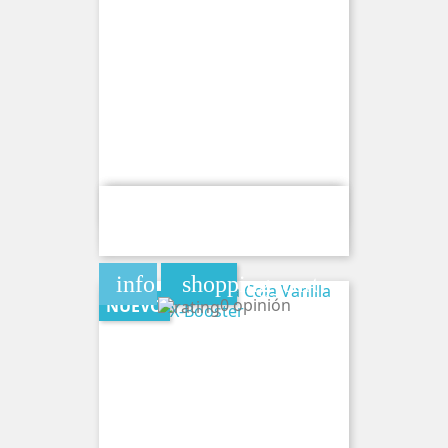
Bolsa De Cafeina Cool Mint 120MG
By X-Booster
info
shopping_cart
0 opinión
NUEVO