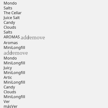
Mondo
Salts
The Cellar
Juice Salt
Candy
Clouds
Salts
add
remove
AROMAS
Aromas
MiniLongfill
add
remove
Mondo
MiniLongfill
Juicy
MiniLongfill
Artic
MiniLongfill
Candy
Clouds
MiniLongfill
Ver
más
Ver