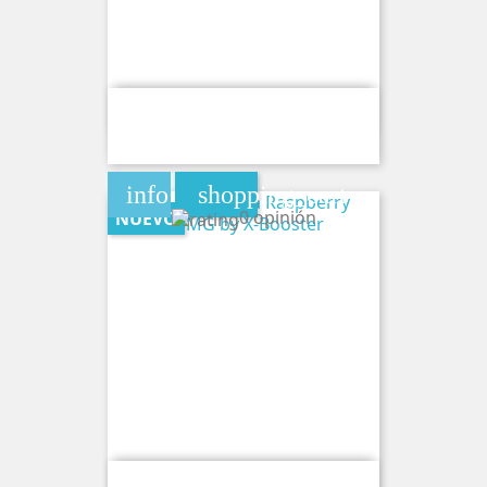
Bolsa De Cafeina Cola Vanilla 80MG
By X-Booster
info
shopping_cart
0 opinión
NUEVO
Bolsa De Cafeina Raspberry Vanilla