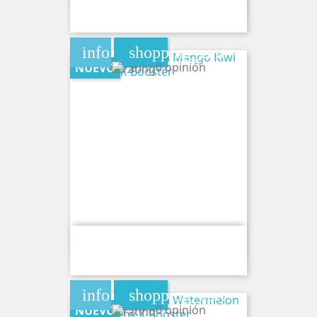
80MG By X-Booster
info
shopping_cart
0 opinión
NUEVO
Bolsa De Cafeina Mango Kiwi 80MG
By X-Booster
info
shopping_cart
0 opinión
NUEVO