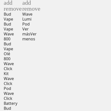
add
add
remove
remove
Bud
Wave
Vape
Lumi
Bud
Pod
Vape
Ver
Wave
más
Ver
800
menos
Bud
Vape
Olé
800
Wave
Click
Kit
Wave
Click
Pod
Wave
Click
Battery
Bud