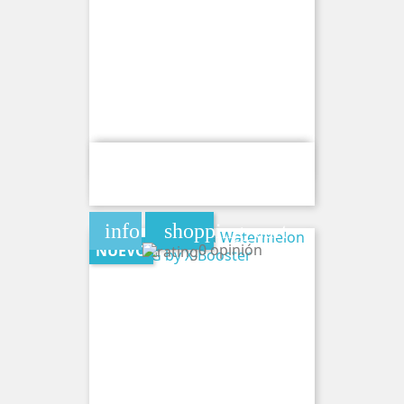
Bolsa De Cafeina Mango Kiwi 120MG
By X-Booster
info
shopping_cart
0 opinión
NUEVO