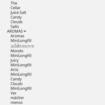
The
Cellar
Juice Salt
Candy
Clouds
Salts
AROMAS
Aromas
MiniLongfill
add
remove
Mondo
MiniLongfill
Juicy
MiniLongfill
Artic
MiniLongfill
Candy
Clouds
MiniLongfill
Ver
más
Ver
menos