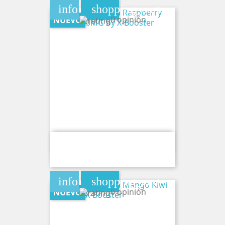
info
shopping_cart
0 opinión
NUEVO
Bolsa De Cafeina Raspberry Vanilla
120MG By X-Booster
info
shopping_cart
0 opinión
NUEVO