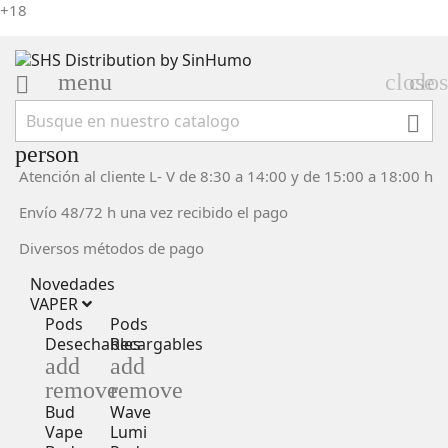
+18
menu
close
clo


person
Atención al cliente L- V de 8:30 a 14:00 y de 15:00 a 18:00 h
Envío 48/72 h una vez recibido el pago
Diversos métodos de pago
Novedades
VAPER
Pods
Pods
Desechables
Recargables
add
add
remove
remove
Bud
Wave
Vape
Lumi