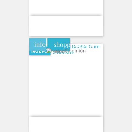
Bolsa De Cafeina Watermelon Ice
120MG By X-Booster
info
shopping_cart
0 opinión
NUEVO
Bolsa De Cafeina Bubble Gum
120MG By X-Booster