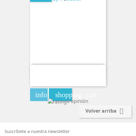
Bolsa De Cafeina Watermelon Ice
80MG By X-Booster
info
shopping_cart
0 opinión

Volver arriba
Suscríbete a nuestra newsletter