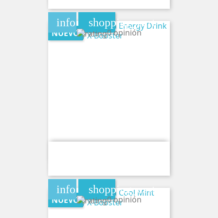
info
shopping_cart
0 opinión
NUEVO
Bolsa De Cafeina Energy Drink
120MG By X-Booster
info
shopping_cart
0 opinión
NUEVO