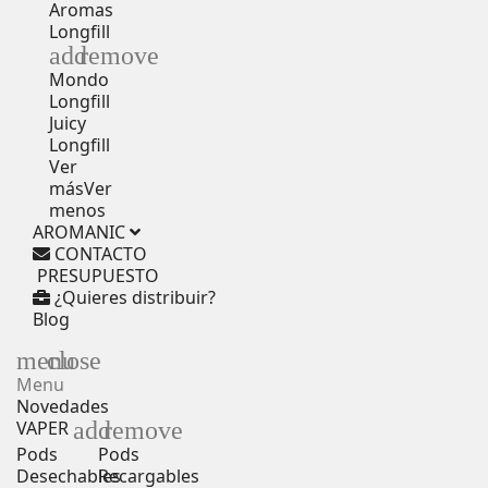
Aromas
Longfill
add
remove
Mondo
Longfill
Juicy
Longfill
Ver
más
Ver
menos
AROMANIC
CONTACTO
PRESUPUESTO
¿Quieres distribuir?
Blog
menu
close
Menu
Novedades
add
remove
VAPER
Pods
Pods
Desechables
Recargables