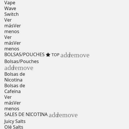
Vape
Wave
Switch
Ver
más
Ver
menos
Ver
más
Ver
menos
add
remove
BOLSAS/POUCHES
TOP
Bolsas/Pouches
add
remove
Bolsas de
Nicotina
Bolsas de
Cafeina
Ver
más
Ver
menos
add
remove
SALES DE NICOTINA
Juicy Salts
Olé Salts