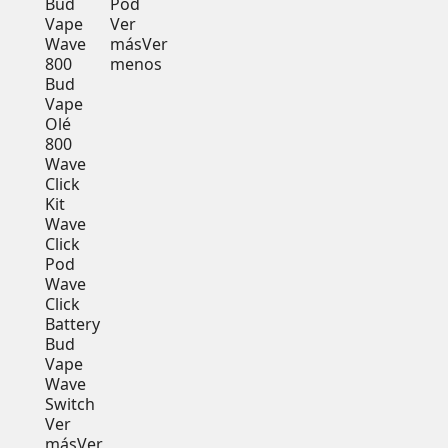
Bud
Pod
Vape
Ver
Wave
más
Ver
800
menos
Bud
Vape
Olé
800
Wave
Click
Kit
Wave
Click
Pod
Wave
Click
Battery
Bud
Vape
Wave
Switch
Ver
más
Ver