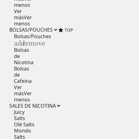
menos
Ver
más
Ver
menos
BOLSAS/POUCHES
TOP
Bolsas/Pouches
add
remove
Bolsas
de
Nicotina
Bolsas
de
Cafeina
Ver
más
Ver
menos
SALES DE NICOTINA
Juicy
Salts
Olé Salts
Mondo
Salts