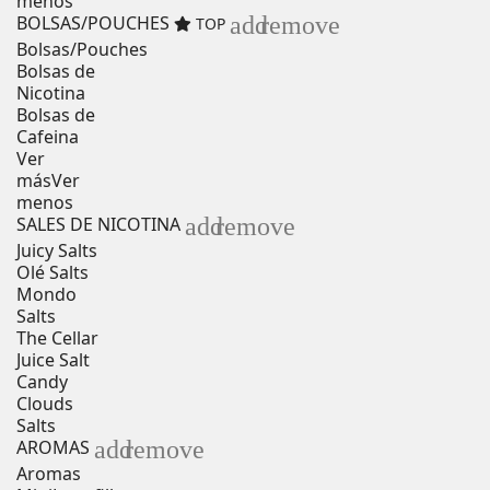
menos
add
remove
BOLSAS/POUCHES
TOP
Bolsas/Pouches
Bolsas de
Nicotina
Bolsas de
Cafeina
Ver
más
Ver
menos
add
remove
SALES DE NICOTINA
Juicy Salts
Olé Salts
Mondo
Salts
The Cellar
Juice Salt
Candy
Clouds
Salts
add
remove
AROMAS
Aromas