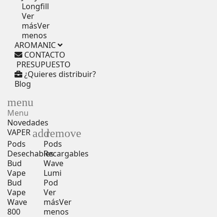
Longfill
Ver
más
Ver
menos
AROMANIC
CONTACTO
PRESUPUESTO
¿Quieres distribuir?
Blog
menu
Menu
Novedades
add
remove
VAPER
Pods
Pods
Desechables
Recargables
Bud
Wave
Vape
Lumi
Bud
Pod
Vape
Ver
Wave
más
Ver
800
menos