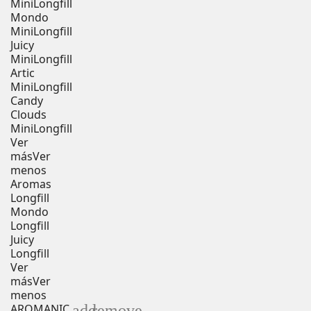
MiniLongfill
Mondo
MiniLongfill
Juicy
MiniLongfill
Artic
MiniLongfill
Candy
Clouds
MiniLongfill
Ver
más
Ver
menos
Aromas
Longfill
Mondo
Longfill
Juicy
Longfill
Ver
más
Ver
menos
add
remove
AROMANIC