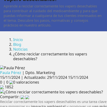
Aprende a reciclar correctamente los vapers desechables
para contribuir al cuidado del medioambiente y para que
puedas informar a cualquiera de tus clientes interesados en
el tema. Descubre los pasos, normativas y consejos
prácticos en nuestro artículo.
Inicio
Blog
Noticias
¿Cómo reciclar correctamente los vapers
desechables?
Paula Pérez
|
Dpto. Marketing
15/11/2024 | Actualizado: 29/11/2024
15/11/2024
0
|
0
0 valoraciones
1852
Compartir:
Reciclar correctamente los vapers desechables es una tarea clave
para minimizar su
impacto ambiental
y promover un
uso más