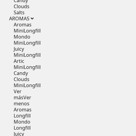
Candy
Clouds
Salts
AROMAS
Aromas
MiniLongfill
Mondo
MiniLongfill
Juicy
MiniLongfill
Artic
MiniLongfill
Candy
Clouds
MiniLongfill
Ver
más
Ver
menos
Aromas
Longfill
Mondo
Longfill
Juicy