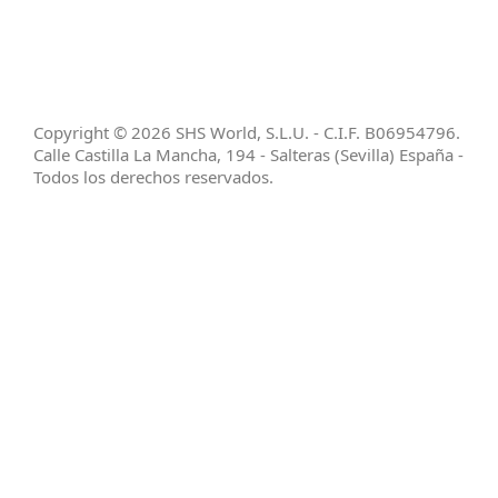
SHS WORLD SLU
ha sido beneficiaria de Subvención destinada a
la transformación digital del sector comercial y artesano en
Andalucía, para la Mejora del grado de digitalización,
implantación de soluciones para la transformación digital y la
mejora de la seguridad y fiabilidad de los procesos.
Copyright © 2026 SHS World, S.L.U. - C.I.F. B06954796.
Calle Castilla La Mancha, 194 - Salteras (Sevilla) España -
Todos los derechos reservados.