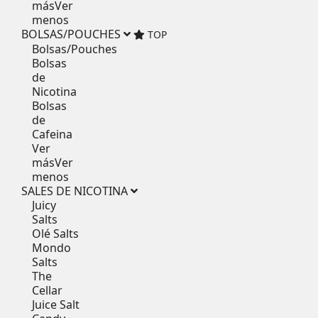
más
Ver
menos
BOLSAS/POUCHES
TOP
Bolsas/Pouches
Bolsas
de
Nicotina
Bolsas
de
Cafeina
Ver
más
Ver
menos
SALES DE NICOTINA
Juicy
Salts
Olé Salts
Mondo
Salts
The
Cellar
Juice Salt