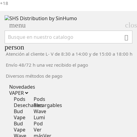
+18
menu
clo

person
Atención al cliente L- V de 8:30 a 14:00 y de 15:00 a 18:00 h
Envío 48/72 h una vez recibido el pago
Diversos métodos de pago
Novedades
VAPER
Pods
Pods
Desechables
Recargables
Bud
Wave
Vape
Lumi
Bud
Pod
Vape
Ver
Wave
más
Ver