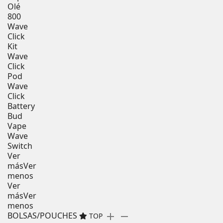
Olé
800
Wave
Click
Kit
Wave
Click
Pod
Wave
Click
Battery
Bud
Vape
Wave
Switch
Ver
más
Ver
menos
Ver
más
Ver
menos
BOLSAS/POUCHES
add
remove
TOP