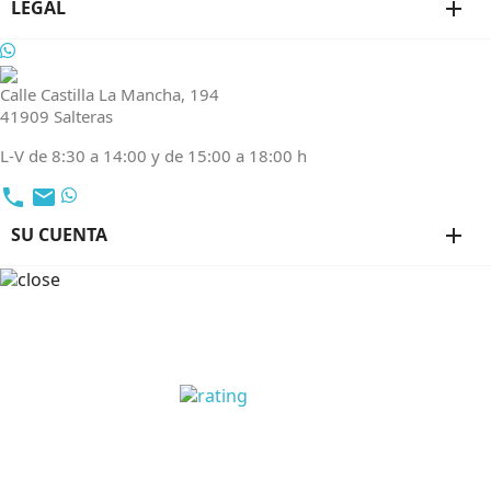
LEGAL
add
Calle Castilla La Mancha, 194
41909 Salteras
L-V de 8:30 a 14:00 y de 15:00 a 18:00 h
local_phone
email
SU CUENTA
add
OPINIONES CLIENTES