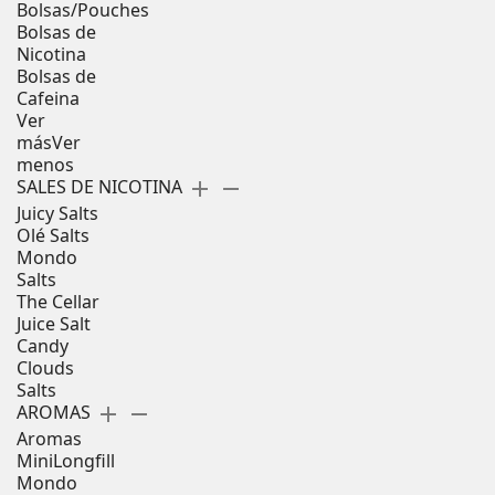
Bolsas/Pouches
Bolsas de
Nicotina
Bolsas de
Cafeina
Ver
más
Ver
menos
SALES DE NICOTINA
add
remove
Juicy Salts
Olé Salts
Mondo
Salts
The Cellar
Juice Salt
Candy
Clouds
Salts
AROMAS
add
remove
Aromas
MiniLongfill
Mondo