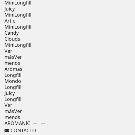
MiniLongfill
Juicy
MiniLongfill
Artic
MiniLongfill
Candy
Clouds
MiniLongfill
Ver
más
Ver
menos
Aromas
Longfill
Mondo
Longfill
Juicy
Longfill
Ver
más
Ver
menos
AROMANIC
add
remove
CONTACTO