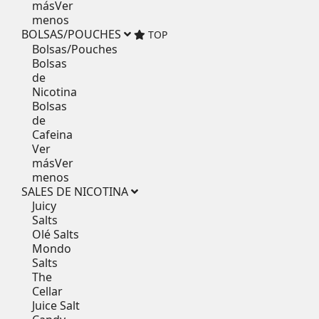
más
Ver
menos
BOLSAS/POUCHES
TOP
Bolsas/Pouches
Bolsas
de
Nicotina
Bolsas
de
Cafeina
Ver
más
Ver
menos
SALES DE NICOTINA
Juicy
Salts
Olé Salts
Mondo
Salts
The
Cellar
Juice Salt