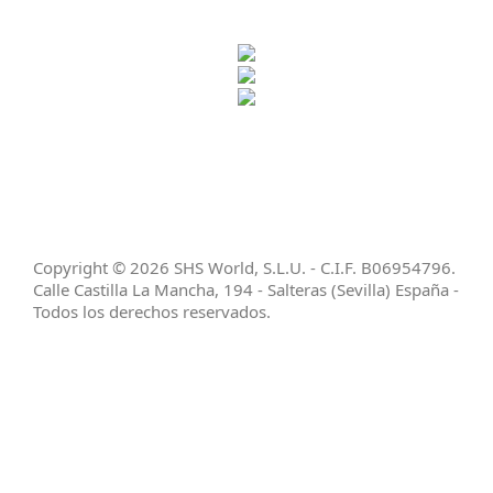
SHS WORLD SLU
ha sido beneficiaria de Subvención destinada a
la transformación digital del sector comercial y artesano en
Andalucía, para la Mejora del grado de digitalización,
implantación de soluciones para la transformación digital y la
mejora de la seguridad y fiabilidad de los procesos.
Copyright © 2026 SHS World, S.L.U. - C.I.F. B06954796.
Calle Castilla La Mancha, 194 - Salteras (Sevilla) España -
Todos los derechos reservados.