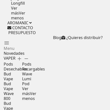
Longfill
Ver
más
Ver
menos
AROMANIC
CONTACTO
PRESUPUESTO
Blog
¿Quieres distribuir?
menu
Menu
Novedades
VAPER
add
remove
Pods
Pods
Desechables
Recargables
Bud
Wave
Vape
Lumi
Bud
Pod
Vape
Ver
Wave
más
Ver
800
menos
Bud
Vape