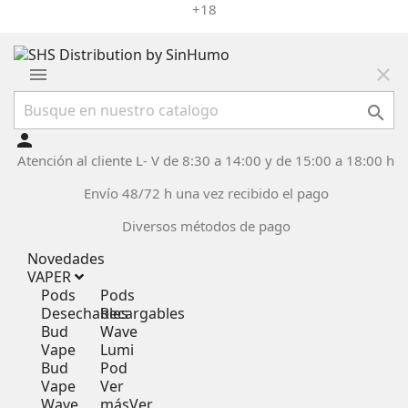
+18
menu
close

person
Atención al cliente L- V de 8:30 a 14:00 y de 15:00 a 18:00 h
Envío 48/72 h una vez recibido el pago
Diversos métodos de pago
Novedades
VAPER
Pods
Pods
Desechables
Recargables
Bud
Wave
Vape
Lumi
Bud
Pod
Vape
Ver
Wave
más
Ver