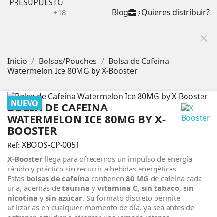
PRESUPUESTO
Blog
¿Quieres distribuir?
+18
close
Inicio
Bolsas/Pouches
Bolsa de Cafeina
Watermelon Ice 80MG by X-Booster
NUEVO
BOLSA DE CAFEINA
WATERMELON ICE 80MG BY X-
BOOSTER
XBOOS-CP-0051
Ref:
X-Booster
llega para ofrecernos un impulso de energía
rápido y práctico sin recurrir a bebidas energéticas.
Estas
bolsas de cafeína
contienen
80 MG
de cafeína cada
una, además de
taurina
y
vitamina C
,
sin tabaco
,
sin
nicotina
y
sin azúcar
. Su formato discreto permite
utilizarlas en cualquier momento de día, ya sea antes de