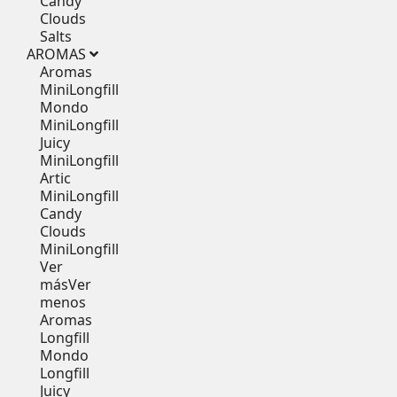
Candy
Clouds
Salts
AROMAS
Aromas
MiniLongfill
Mondo
MiniLongfill
Juicy
MiniLongfill
Artic
MiniLongfill
Candy
Clouds
MiniLongfill
Ver
más
Ver
menos
Aromas
Longfill
Mondo
Longfill
Juicy