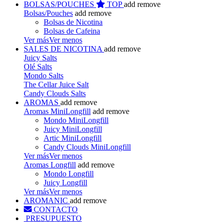
BOLSAS/POUCHES
TOP
add
remove
Bolsas/Pouches
add
remove
Bolsas de Nicotina
Bolsas de Cafeina
Ver más
Ver menos
SALES DE NICOTINA
add
remove
Juicy Salts
Olé Salts
Mondo Salts
The Cellar Juice Salt
Candy Clouds Salts
AROMAS
add
remove
Aromas MiniLongfill
add
remove
Mondo MiniLongfill
Juicy MiniLongfill
Artic MiniLongfill
Candy Clouds MiniLongfill
Ver más
Ver menos
Aromas Longfill
add
remove
Mondo Longfill
Juicy Longfill
Ver más
Ver menos
AROMANIC
add
remove
CONTACTO
PRESUPUESTO