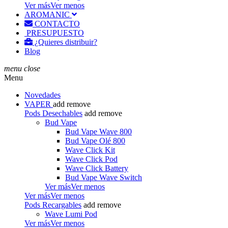
Ver más
Ver menos
AROMANIC
CONTACTO
PRESUPUESTO
¿Quieres distribuir?
Blog
menu
close
Menu
Novedades
VAPER
add
remove
Pods Desechables
add
remove
Bud Vape
Bud Vape Wave 800
Bud Vape Olé 800
Wave Click Kit
Wave Click Pod
Wave Click Battery
Bud Vape Wave Switch
Ver más
Ver menos
Ver más
Ver menos
Pods Recargables
add
remove
Wave Lumi Pod
Ver más
Ver menos