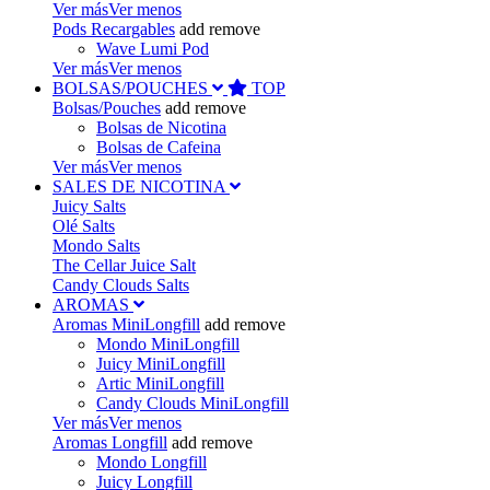
Ver más
Ver menos
Pods Recargables
add
remove
Wave Lumi Pod
Ver más
Ver menos
BOLSAS/POUCHES
TOP
Bolsas/Pouches
add
remove
Bolsas de Nicotina
Bolsas de Cafeina
Ver más
Ver menos
SALES DE NICOTINA
Juicy Salts
Olé Salts
Mondo Salts
The Cellar Juice Salt
Candy Clouds Salts
AROMAS
Aromas MiniLongfill
add
remove
Mondo MiniLongfill
Juicy MiniLongfill
Artic MiniLongfill
Candy Clouds MiniLongfill
Ver más
Ver menos
Aromas Longfill
add
remove
Mondo Longfill
Juicy Longfill