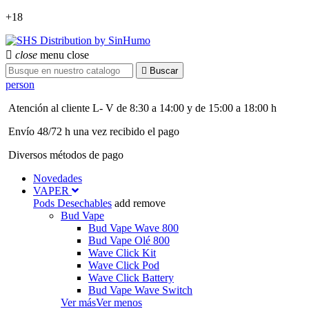
+18

close
menu
close

Buscar
person
Atención al cliente L- V de 8:30 a 14:00 y de 15:00 a 18:00 h
Envío 48/72 h una vez recibido el pago
Diversos métodos de pago
Novedades
VAPER
Pods Desechables
add
remove
Bud Vape
Bud Vape Wave 800
Bud Vape Olé 800
Wave Click Kit
Wave Click Pod
Wave Click Battery
Bud Vape Wave Switch
Ver más
Ver menos