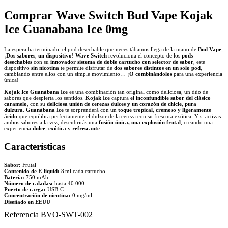
Comprar Wave Switch Bud Vape Kojak
Ice Guanabana Ice 0mg
La espera ha terminado, el pod desechable que necesitábamos llega de la mano de
Bud Vape
,
¡
Dos sabores
,
un dispositivo
!
Wave Switch
revoluciona el concepto de los
pods
desechables
con su
innovador sistema de doble cartucho
con selector de sabor
, este
dispositivo
sin nicotina
te permite disfrutar de
dos sabores distintos en un solo pod
,
cambiando entre ellos con un simple movimiento… ¡
O
combinándolos
para una experiencia
única!
Kojak Ice Guanábana Ice
es una combinación tan original como deliciosa, un dúo de
sabores que despierta los sentidos.
Kojak Ice
captura
el inconfundible sabor del clásico
caramelo
, con su
deliciosa unión de cerezas dulces y un corazón de chicle
,
pura
dulzura
.
Guanábana Ice
te sorprenderá con un
toque tropical, cremoso y ligeramente
ácido
que equilibra perfectamente el dulzor de la cereza con su frescura exótica. Y si activas
ambos sabores a la vez, descubrirás una
fusión única, una explosión frutal
, creando una
experiencia
dulce
,
exótica
y
refrescante
.
Características
Sabor:
Frutal
Contenido de E-liquid:
8 ml cada cartucho
Batería:
750 mAh
Número de caladas:
hasta 40.000
Puerto de carga:
USB-C
Concentración de nicotina:
0 mg/ml
Diseñado en EEUU
Referencia
BVO-SWT-002