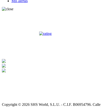
Mis alertas
OPINIONES CLIENTES
SHS WORLD SLU
ha sido beneficiaria de Subvención destinada a
la transformación digital del sector comercial y artesano en
Andalucía, para la Mejora del grado de digitalización, implantación
de soluciones para la transformación digital y la mejora de la
seguridad y fiabilidad de los procesos.
Copyright © 2026 SHS World, S.L.U. - C.I.F. B06954796. Calle