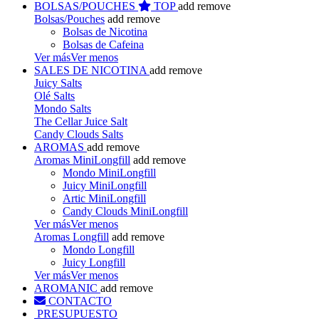
BOLSAS/POUCHES
TOP
add
remove
Bolsas/Pouches
add
remove
Bolsas de Nicotina
Bolsas de Cafeina
Ver más
Ver menos
SALES DE NICOTINA
add
remove
Juicy Salts
Olé Salts
Mondo Salts
The Cellar Juice Salt
Candy Clouds Salts
AROMAS
add
remove
Aromas MiniLongfill
add
remove
Mondo MiniLongfill
Juicy MiniLongfill
Artic MiniLongfill
Candy Clouds MiniLongfill
Ver más
Ver menos
Aromas Longfill
add
remove
Mondo Longfill
Juicy Longfill
Ver más
Ver menos
AROMANIC
add
remove
CONTACTO
PRESUPUESTO