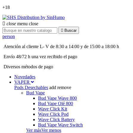
+18

close
menu
close

Buscar
person
Atención al cliente L- V de 8:30 a 14:00 y de 15:00 a 18:00 h
Envío 48/72 h una vez recibido el pago
Diversos métodos de pago
Novedades
VAPER
Pods Desechables
add
remove
Bud Vape
Bud Vape Wave 800
Bud Vape Olé 800
Wave Click Kit
Wave Click Pod
Wave Click Battery
Bud Vape Wave Switch
Ver más
Ver menos