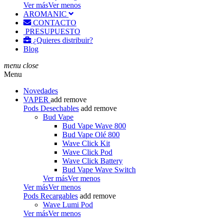
Ver más
Ver menos
AROMANIC
CONTACTO
PRESUPUESTO
¿Quieres distribuir?
Blog
menu
close
Menu
Novedades
VAPER
add
remove
Pods Desechables
add
remove
Bud Vape
Bud Vape Wave 800
Bud Vape Olé 800
Wave Click Kit
Wave Click Pod
Wave Click Battery
Bud Vape Wave Switch
Ver más
Ver menos
Ver más
Ver menos
Pods Recargables
add
remove
Wave Lumi Pod
Ver más
Ver menos