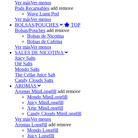
Ver más
Ver menos
Pods Recargables
add
remove
Wave Lumi Pod
Ver más
Ver menos
BOLSAS/POUCHES
TOP
Bolsas/Pouches
add
remove
Bolsas de Nicotina
Bolsas de Cafeina
Ver más
Ver menos
SALES DE NICOTINA
Juicy Salts
Olé Salts
Mondo Salts
The Cellar Juice Salt
Candy Clouds Salts
AROMAS
Aromas MiniLongfill
add
remove
Mondo MiniLongfill
Juicy MiniLongfill
Artic MiniLongfill
Candy Clouds MiniLongfill
Ver más
Ver menos
Aromas Longfill
add
remove
Mondo Longfill
Juicy Longfill