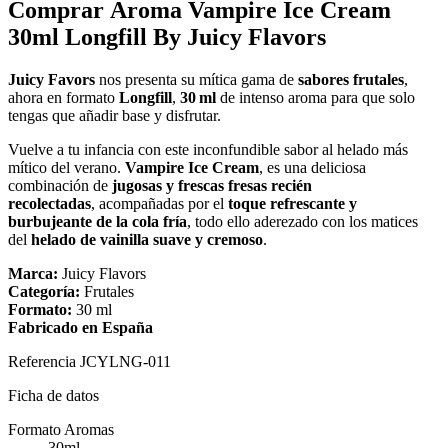
Comprar Aroma Vampire Ice Cream
30ml Longfill By Juicy Flavors
Juicy Favors
nos presenta su mítica gama de
sabores frutales
,
ahora en formato
Longfill
,
30 ml
de intenso aroma para que solo
tengas que añadir base y disfrutar.
Vuelve a tu infancia con este inconfundible sabor al helado más
mítico del verano.
Vampire Ice Cream
, es una deliciosa
combinación de
jugosas y frescas fresas recién
recolectadas
, acompañadas por el
toque refrescante y
burbujeante de la cola
fría
, todo ello aderezado con los matices
del
helado de vainilla suave y cremoso
.
Marca:
Juicy Flavors
Categoría:
Frutales
Formato:
30 ml
Fabricado en España
Referencia
JCYLNG-011
Ficha de datos
Formato Aromas
30ml