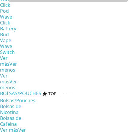
Click
Pod
Wave
Click
Battery
Bud
Vape
Wave
Switch
Ver
más
Ver
menos
Ver
más
Ver
menos
BOLSAS/POUCHES
add
remove
TOP
Bolsas/Pouches
Bolsas de
Nicotina
Bolsas de
Cafeina
Ver más
Ver