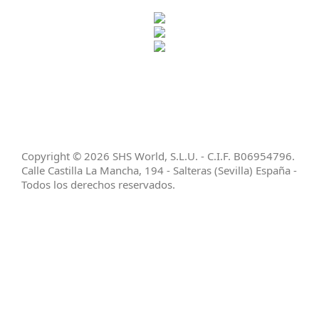
SHS WORLD SLU
ha sido beneficiaria de Subvención destinada a
la transformación digital del sector comercial y artesano en
Andalucía, para la Mejora del grado de digitalización,
implantación de soluciones para la transformación digital y la
mejora de la seguridad y fiabilidad de los procesos.
Copyright © 2026 SHS World, S.L.U. - C.I.F. B06954796.
Calle Castilla La Mancha, 194 - Salteras (Sevilla) España -
Todos los derechos reservados.