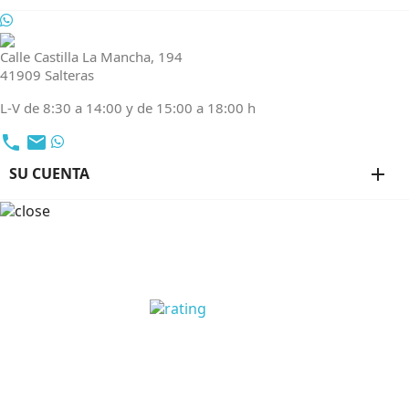
Calle Castilla La Mancha, 194
41909 Salteras
L-V de 8:30 a 14:00 y de 15:00 a 18:00 h
local_phone
email
SU CUENTA
add
OPINIONES CLIENTES