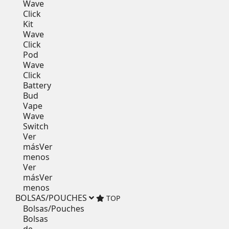
Wave
Click
Kit
Wave
Click
Pod
Wave
Click
Battery
Bud
Vape
Wave
Switch
Ver
más
Ver
menos
Ver
más
Ver
menos
BOLSAS/POUCHES
TOP
Bolsas/Pouches
Bolsas
de