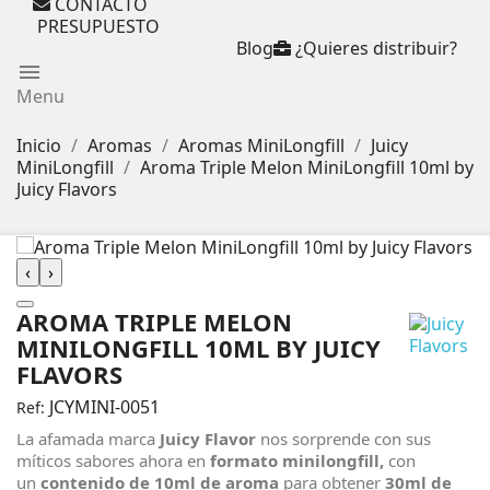
CONTACTO
PRESUPUESTO
Blog
¿Quieres distribuir?
menu
Menu
Inicio
Aromas
Aromas MiniLongfill
Juicy
MiniLongfill
Aroma Triple Melon MiniLongfill 10ml by
Juicy Flavors
‹
›
AROMA TRIPLE MELON
MINILONGFILL 10ML BY JUICY
FLAVORS
JCYMINI-0051
Ref:
La afamada marca
Juicy Flavor
nos sorprende con sus
míticos sabores ahora en
formato minilongfill,
con
un
contenido de 10ml de aroma
para obtener
30ml de