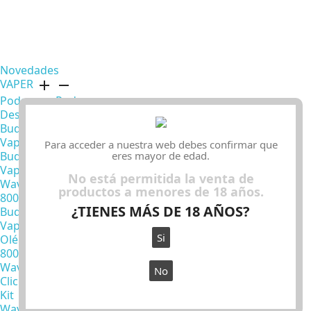
Novedades
VAPER
add
remove
Pods
Pods
Desechables
Recargables
Bud
Wave
Vape
Lumi
Para acceder a nuestra web debes confirmar que
eres mayor de edad.
Bud
Pod
Vape
Ver
No está permitida la venta de
Wave
más
Ver
productos a menores de 18 años.
800
menos
¿TIENES MÁS DE 18 AÑOS?
Bud
Vape
Si
Olé
800
Wave
No
Click
Kit
Wave