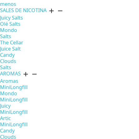
menos
SALES DE NICOTINA
add
remove
Juicy Salts
Olé Salts
Mondo
Salts
The Cellar
Juice Salt
Candy
Clouds
Salts
AROMAS
add
remove
Aromas
MiniLongfill
Mondo
MiniLongfill
Juicy
MiniLongfill
Artic
MiniLongfill
Candy
Clouds