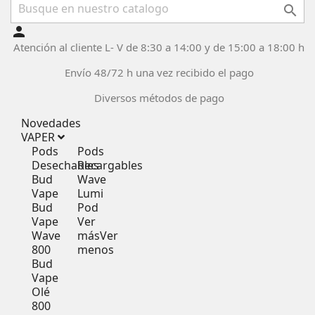

person
Atención al cliente L- V de 8:30 a 14:00 y de 15:00 a 18:00 h
Envío 48/72 h una vez recibido el pago
Diversos métodos de pago
Novedades
VAPER
Pods
Pods
Desechables
Recargables
Bud
Wave
Vape
Lumi
Bud
Pod
Vape
Ver
Wave
más
Ver
800
menos
Bud
Vape
Olé
800