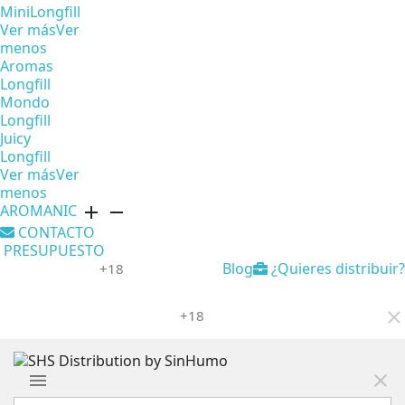
MiniLongfill
Ver más
Ver
menos
Aromas
Longfill
Mondo
Longfill
Juicy
Longfill
Ver más
Ver
menos
AROMANIC
add
remove
CONTACTO
PRESUPUESTO
Blog
¿Quieres distribuir?
+18
+18
close
menu
close