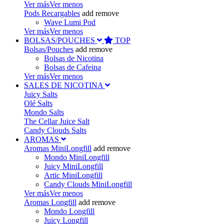
Ver más
Ver menos
Pods Recargables
add
remove
Wave Lumi Pod
Ver más
Ver menos
BOLSAS/POUCHES
TOP
Bolsas/Pouches
add
remove
Bolsas de Nicotina
Bolsas de Cafeina
Ver más
Ver menos
SALES DE NICOTINA
Juicy Salts
Olé Salts
Mondo Salts
The Cellar Juice Salt
Candy Clouds Salts
AROMAS
Aromas MiniLongfill
add
remove
Mondo MiniLongfill
Juicy MiniLongfill
Artic MiniLongfill
Candy Clouds MiniLongfill
Ver más
Ver menos
Aromas Longfill
add
remove
Mondo Longfill
Juicy Longfill