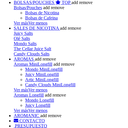
BOLSAS/POUCHES
TOP
add
remove
Bolsas/Pouches
add
remove
Bolsas de Nicotina
Bolsas de Cafeina
Ver más
Ver menos
SALES DE NICOTINA
add
remove
Juicy Salts
Olé Salts
Mondo Salts
The Cellar Juice Salt
Candy Clouds Salts
AROMAS
add
remove
Aromas MiniLongfill
add
remove
Mondo MiniLongfill
Juicy MiniLongfill
Artic MiniLongfill
Candy Clouds MiniLongfill
Ver más
Ver menos
Aromas Longfill
add
remove
Mondo Longfill
Juicy Longfill
Ver más
Ver menos
AROMANIC
add
remove
CONTACTO
PRESUPUESTO