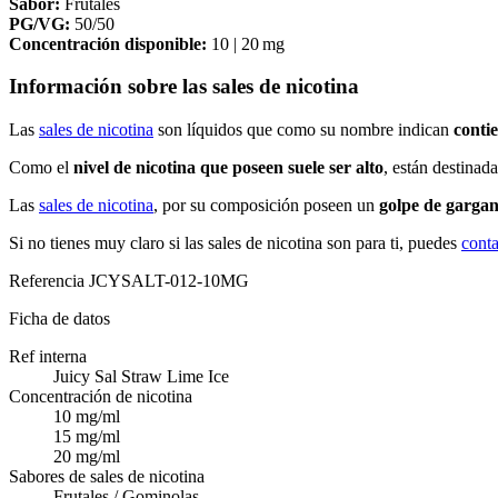
Sabor:
Frutales
PG/VG:
50/50
Concentración disponible:
10 | 20 mg
Información sobre las sales de nicotina
Las
sales de nicotina
son líquidos que como su nombre indican
contie
Como el
nivel de nicotina que poseen suele ser alto
, están destinad
Las
sales de nicotina
, por su composición poseen un
golpe de gargan
Si no tienes muy claro si las sales de nicotina son para ti, puedes
conta
Referencia
JCYSALT-012-10MG
Ficha de datos
Ref interna
Juicy Sal Straw Lime Ice
Concentración de nicotina
10 mg/ml
15 mg/ml
20 mg/ml
Sabores de sales de nicotina
Frutales / Gominolas