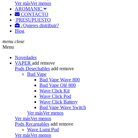
Ver más
Ver menos
AROMANIC
CONTACTO
PRESUPUESTO
¿Quieres distribuir?
Blog
menu
close
Menu
Novedades
VAPER
add
remove
Pods Desechables
add
remove
Bud Vape
Bud Vape Wave 800
Bud Vape Olé 800
Wave Click Kit
Wave Click Pod
Wave Click Battery
Bud Vape Wave Switch
Ver más
Ver menos
Ver más
Ver menos
Pods Recargables
add
remove
Wave Lumi Pod
Ver más
Ver menos