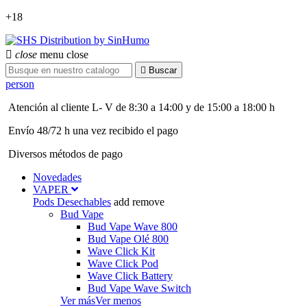
+18

close
menu
close

Buscar
person
Atención al cliente L- V de 8:30 a 14:00 y de 15:00 a 18:00 h
Envío 48/72 h una vez recibido el pago
Diversos métodos de pago
Novedades
VAPER
Pods Desechables
add
remove
Bud Vape
Bud Vape Wave 800
Bud Vape Olé 800
Wave Click Kit
Wave Click Pod
Wave Click Battery
Bud Vape Wave Switch
Ver más
Ver menos