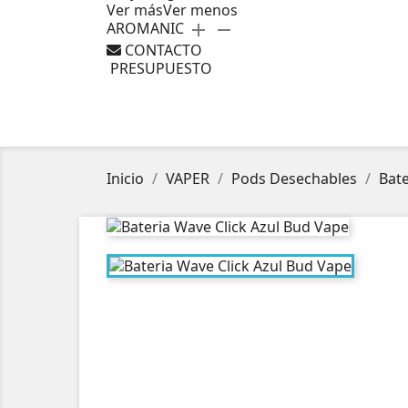
Ver más
Ver menos
AROMANIC
add
remove
CONTACTO
PRESUPUESTO
Inicio
VAPER
Pods Desechables
Bate