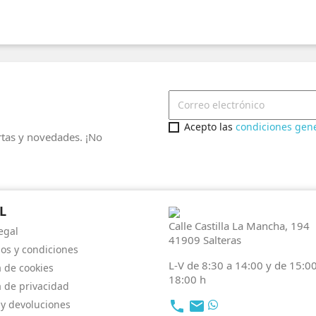
Acepto las
condiciones gener
tas y novedades. ¡No
L
Calle Castilla La Mancha, 194
egal
41909 Salteras
os y condiciones
L-V de 8:30 a 14:00 y de 15:0
a de cookies
18:00 h
a de privacidad
 y devoluciones
local_phone
email