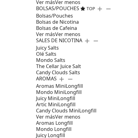
Ver más
Ver menos
BOLSAS/POUCHES
add
remove
TOP
Bolsas/Pouches
Bolsas de Nicotina
Bolsas de Cafeina
Ver más
Ver menos
SALES DE NICOTINA
add
remove
Juicy Salts
Olé Salts
Mondo Salts
The Cellar Juice Salt
Candy Clouds Salts
AROMAS
add
remove
Aromas MiniLongfill
Mondo MiniLongfill
Juicy MiniLongfill
Artic MiniLongfill
Candy Clouds MiniLongfill
Ver más
Ver menos
Aromas Longfill
Mondo Longfill
Juicy Longfill