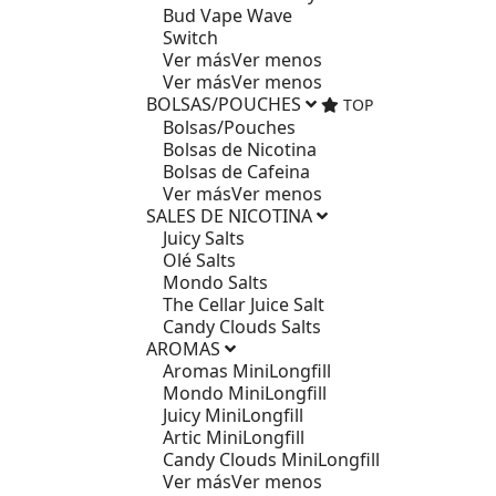
Bud Vape Wave
Switch
Ver más
Ver menos
Ver más
Ver menos
BOLSAS/POUCHES
TOP
Bolsas/Pouches
Bolsas de Nicotina
Bolsas de Cafeina
Ver más
Ver menos
SALES DE NICOTINA
Juicy Salts
Olé Salts
Mondo Salts
The Cellar Juice Salt
Candy Clouds Salts
AROMAS
Aromas MiniLongfill
Mondo MiniLongfill
Juicy MiniLongfill
Artic MiniLongfill
Candy Clouds MiniLongfill
Ver más
Ver menos