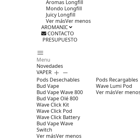
Aromas Longfill
Mondo Longfill
Juicy Longfill
Ver más
Ver menos
AROMANIC
CONTACTO
PRESUPUESTO
menu
Menu
Novedades
VAPER
add
remove
Pods Desechables
Pods Recargables
Bud Vape
Wave Lumi Pod
Bud Vape Wave 800
Ver más
Ver meno
Bud Vape Olé 800
Wave Click Kit
Wave Click Pod
Wave Click Battery
Bud Vape Wave
Switch
Ver más
Ver menos