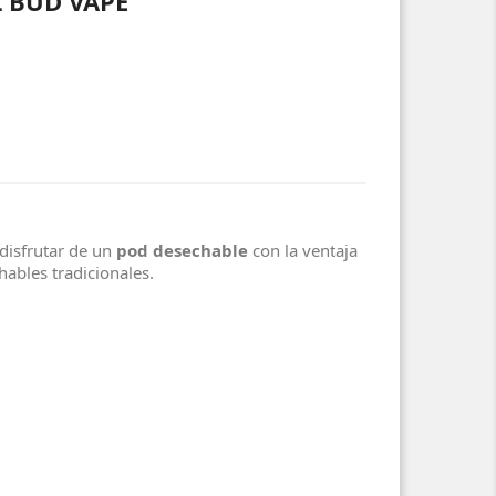
L BUD VAPE
 disfrutar de un
pod desechable
con la ventaja
hables tradicionales.