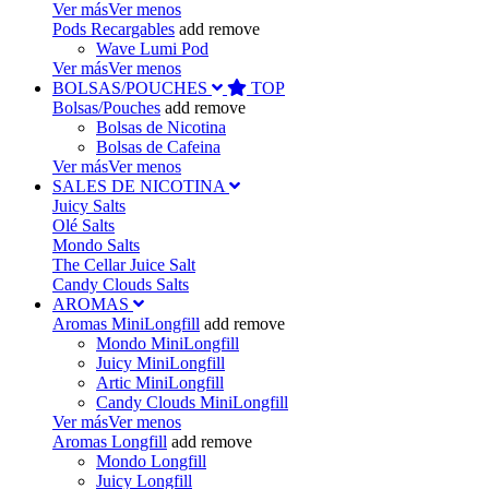
Ver más
Ver menos
Pods Recargables
add
remove
Wave Lumi Pod
Ver más
Ver menos
BOLSAS/POUCHES
TOP
Bolsas/Pouches
add
remove
Bolsas de Nicotina
Bolsas de Cafeina
Ver más
Ver menos
SALES DE NICOTINA
Juicy Salts
Olé Salts
Mondo Salts
The Cellar Juice Salt
Candy Clouds Salts
AROMAS
Aromas MiniLongfill
add
remove
Mondo MiniLongfill
Juicy MiniLongfill
Artic MiniLongfill
Candy Clouds MiniLongfill
Ver más
Ver menos
Aromas Longfill
add
remove
Mondo Longfill
Juicy Longfill