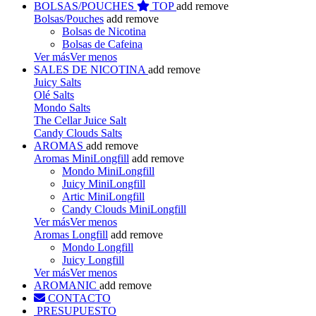
BOLSAS/POUCHES
TOP
add
remove
Bolsas/Pouches
add
remove
Bolsas de Nicotina
Bolsas de Cafeina
Ver más
Ver menos
SALES DE NICOTINA
add
remove
Juicy Salts
Olé Salts
Mondo Salts
The Cellar Juice Salt
Candy Clouds Salts
AROMAS
add
remove
Aromas MiniLongfill
add
remove
Mondo MiniLongfill
Juicy MiniLongfill
Artic MiniLongfill
Candy Clouds MiniLongfill
Ver más
Ver menos
Aromas Longfill
add
remove
Mondo Longfill
Juicy Longfill
Ver más
Ver menos
AROMANIC
add
remove
CONTACTO
PRESUPUESTO