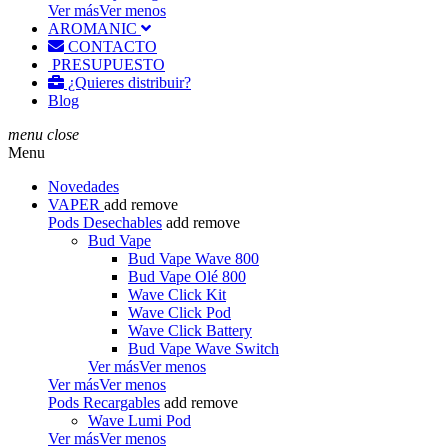
Ver más
Ver menos
AROMANIC
CONTACTO
PRESUPUESTO
¿Quieres distribuir?
Blog
menu
close
Menu
Novedades
VAPER
add
remove
Pods Desechables
add
remove
Bud Vape
Bud Vape Wave 800
Bud Vape Olé 800
Wave Click Kit
Wave Click Pod
Wave Click Battery
Bud Vape Wave Switch
Ver más
Ver menos
Ver más
Ver menos
Pods Recargables
add
remove
Wave Lumi Pod
Ver más
Ver menos