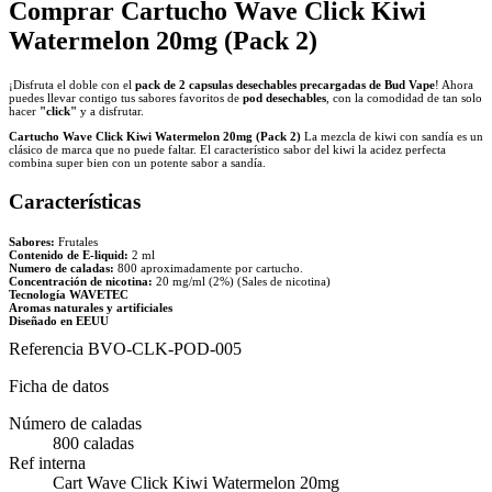
Comprar Cartucho Wave Click Kiwi
Watermelon 20mg (Pack 2)
¡Disfruta el doble con el
pack de 2 capsulas desechables precargadas de Bud Vape
! Ahora
puedes llevar contigo tus sabores favoritos de
pod desechables
, con la comodidad de tan solo
hacer
"click"
y a disfrutar.
Cartucho Wave Click Kiwi Watermelon 20mg (Pack 2)
La mezcla de kiwi con sandía es un
clásico de marca que no puede faltar. El característico sabor del kiwi la acidez perfecta
combina super bien con un potente sabor a sandía.
Características
Sabores:
Frutales
Contenido de E-liquid:
2 ml
Numero de caladas:
800 aproximadamente por cartucho.
Concentración de nicotina:
20 mg/ml (2%) (Sales de nicotina)
Tecnología WAVETEC
Aromas naturales y artificiales
Diseñado en EEUU
Referencia
BVO-CLK-POD-005
Ficha de datos
Número de caladas
800 caladas
Ref interna
Cart Wave Click Kiwi Watermelon 20mg