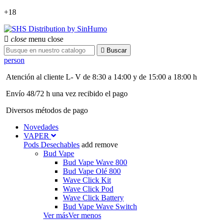
+18

close
menu
close

Buscar
person
Atención al cliente L- V de 8:30 a 14:00 y de 15:00 a 18:00 h
Envío 48/72 h una vez recibido el pago
Diversos métodos de pago
Novedades
VAPER
Pods Desechables
add
remove
Bud Vape
Bud Vape Wave 800
Bud Vape Olé 800
Wave Click Kit
Wave Click Pod
Wave Click Battery
Bud Vape Wave Switch
Ver más
Ver menos