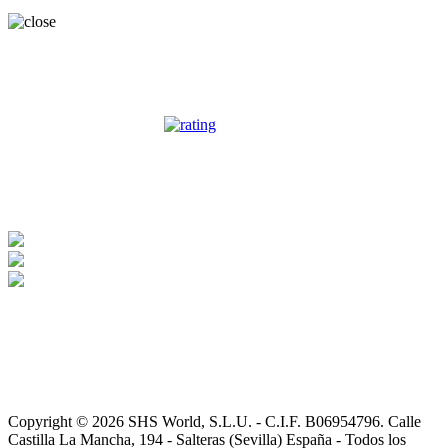
OPINIONES CLIENTES
SHS WORLD SLU
ha sido beneficiaria de Subvención destinada a
la transformación digital del sector comercial y artesano en
Andalucía, para la Mejora del grado de digitalización, implantación
de soluciones para la transformación digital y la mejora de la
seguridad y fiabilidad de los procesos.
Copyright © 2026 SHS World, S.L.U. - C.I.F. B06954796. Calle
Castilla La Mancha, 194 - Salteras (Sevilla) España - Todos los