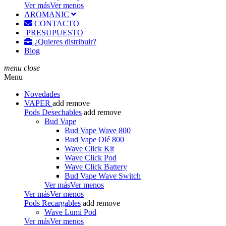
Ver más
Ver menos
AROMANIC
CONTACTO
PRESUPUESTO
¿Quieres distribuir?
Blog
menu
close
Menu
Novedades
VAPER
add
remove
Pods Desechables
add
remove
Bud Vape
Bud Vape Wave 800
Bud Vape Olé 800
Wave Click Kit
Wave Click Pod
Wave Click Battery
Bud Vape Wave Switch
Ver más
Ver menos
Ver más
Ver menos
Pods Recargables
add
remove
Wave Lumi Pod
Ver más
Ver menos