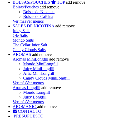
BOLSAS/POUCHES
TOP
add
remove
Bolsas/Pouches
add
remove
Bolsas de Nicotina
Bolsas de Cafeina
Ver más
Ver menos
SALES DE NICOTINA
add
remove
Juicy Salts
Olé Salts
Mondo Salts
The Cellar Juice Salt
Candy Clouds Salts
AROMAS
add
remove
Aromas MiniLongfill
add
remove
Mondo MiniLongfill
Juicy MiniLongfill
Artic MiniLongfill
Candy Clouds MiniLongfill
Ver más
Ver menos
Aromas Longfill
add
remove
Mondo Longfill
Juicy Longfill
Ver más
Ver menos
AROMANIC
add
remove
CONTACTO
PRESUPUESTO