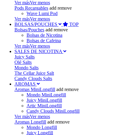
Ver más
Ver menos
Pods Recargables
add
remove
Wave Lumi Pod
Ver más
Ver menos
BOLSAS/POUCHES
TOP
Bolsas/Pouches
add
remove
Bolsas de Nicotina
Bolsas de Cafeina
Ver más
Ver menos
SALES DE NICOTINA
Juicy Salts
Olé Salts
Mondo Salts
The Cellar Juice Salt
Candy Clouds Salts
AROMAS
Aromas MiniLongfill
add
remove
Mondo MiniLongfill
Juicy MiniLongfill
Artic MiniLongfill
Candy Clouds MiniLongfill
Ver más
Ver menos
Aromas Longfill
add
remove
Mondo Longfill
Juicy Longfill