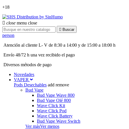
+18

close
menu
close

Buscar
person
Atención al cliente L- V de 8:30 a 14:00 y de 15:00 a 18:00 h
Envío 48/72 h una vez recibido el pago
Diversos métodos de pago
Novedades
VAPER
Pods Desechables
add
remove
Bud Vape
Bud Vape Wave 800
Bud Vape Olé 800
Wave Click Kit
Wave Click Pod
Wave Click Battery
Bud Vape Wave Switch
Ver más
Ver menos