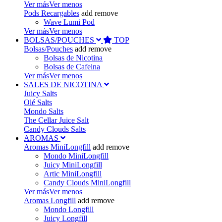
Ver más
Ver menos
Pods Recargables
add
remove
Wave Lumi Pod
Ver más
Ver menos
BOLSAS/POUCHES
TOP
Bolsas/Pouches
add
remove
Bolsas de Nicotina
Bolsas de Cafeina
Ver más
Ver menos
SALES DE NICOTINA
Juicy Salts
Olé Salts
Mondo Salts
The Cellar Juice Salt
Candy Clouds Salts
AROMAS
Aromas MiniLongfill
add
remove
Mondo MiniLongfill
Juicy MiniLongfill
Artic MiniLongfill
Candy Clouds MiniLongfill
Ver más
Ver menos
Aromas Longfill
add
remove
Mondo Longfill
Juicy Longfill