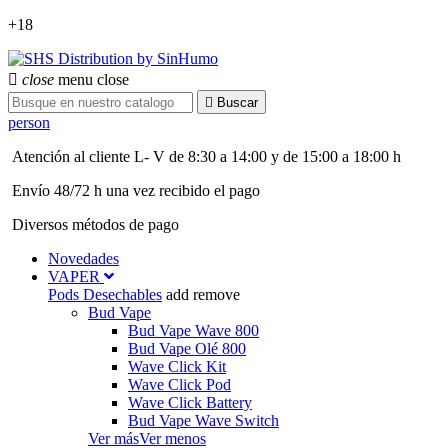
+18

close
menu
close

Buscar
person
Atención al cliente L- V de 8:30 a 14:00 y de 15:00 a 18:00 h
Envío 48/72 h una vez recibido el pago
Diversos métodos de pago
Novedades
VAPER
Pods Desechables
add
remove
Bud Vape
Bud Vape Wave 800
Bud Vape Olé 800
Wave Click Kit
Wave Click Pod
Wave Click Battery
Bud Vape Wave Switch
Ver más
Ver menos