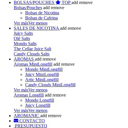
BOLSAS/POUCHES
TOP
add
remove
Bolsas/Pouches
add
remove
Bolsas de Nicotina
Bolsas de Cafeina
Ver más
Ver menos
SALES DE NICOTINA
add
remove
Juicy Salts
Olé Salts
Mondo Salts
The Cellar Juice Salt
Candy Clouds Salts
AROMAS
add
remove
Aromas MiniLongfill
add
remove
Mondo MiniLongfill
Juicy MiniLongfill
Artic MiniLongfill
Candy Clouds MiniLongfill
Ver más
Ver menos
Aromas Longfill
add
remove
Mondo Longfill
Juicy Longfill
Ver más
Ver menos
AROMANIC
add
remove
CONTACTO
PRESUPUESTO