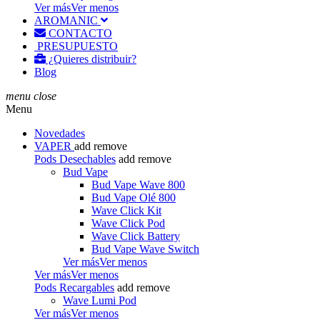
Ver más
Ver menos
AROMANIC
CONTACTO
PRESUPUESTO
¿Quieres distribuir?
Blog
menu
close
Menu
Novedades
VAPER
add
remove
Pods Desechables
add
remove
Bud Vape
Bud Vape Wave 800
Bud Vape Olé 800
Wave Click Kit
Wave Click Pod
Wave Click Battery
Bud Vape Wave Switch
Ver más
Ver menos
Ver más
Ver menos
Pods Recargables
add
remove
Wave Lumi Pod
Ver más
Ver menos