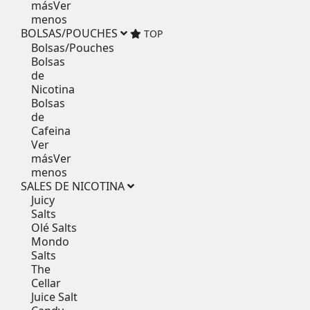
más
Ver
menos
BOLSAS/POUCHES
TOP
Bolsas/Pouches
Bolsas
de
Nicotina
Bolsas
de
Cafeina
Ver
más
Ver
menos
SALES DE NICOTINA
Juicy
Salts
Olé Salts
Mondo
Salts
The
Cellar
Juice Salt