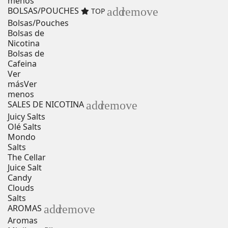
menos
add
remove
BOLSAS/POUCHES
TOP
Bolsas/Pouches
Bolsas de
Nicotina
Bolsas de
Cafeina
Ver
más
Ver
menos
add
remove
SALES DE NICOTINA
Juicy Salts
Olé Salts
Mondo
Salts
The Cellar
Juice Salt
Candy
Clouds
Salts
add
remove
AROMAS
Aromas