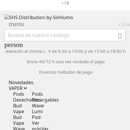
+18
menu
clo

person
Atención al cliente L- V de 8:30 a 14:00 y de 15:00 a 18:00 h
Envío 48/72 h una vez recibido el pago
Diversos métodos de pago
Novedades
VAPER
Pods
Pods
Desechables
Recargables
Bud
Wave
Vape
Lumi
Bud
Pod
Vape
Ver
Wave
más
Ver