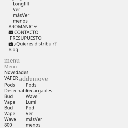
Longfill
Ver
más
Ver
menos
AROMANIC
CONTACTO
PRESUPUESTO
¿Quieres distribuir?
Blog
menu
Menu
Novedades
add
remove
VAPER
Pods
Pods
Desechables
Recargables
Bud
Wave
Vape
Lumi
Bud
Pod
Vape
Ver
Wave
más
Ver
800
menos