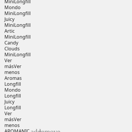
MiniLongfill
Mondo
MiniLongfill
Juicy
MiniLongfill
Artic
MiniLongfill
Candy
Clouds
MiniLongfill
Ver
más
Ver
menos
Aromas
Longfill
Mondo
Longfill
Juicy
Longfill
Ver
más
Ver
menos
add
remove
AROMANIC