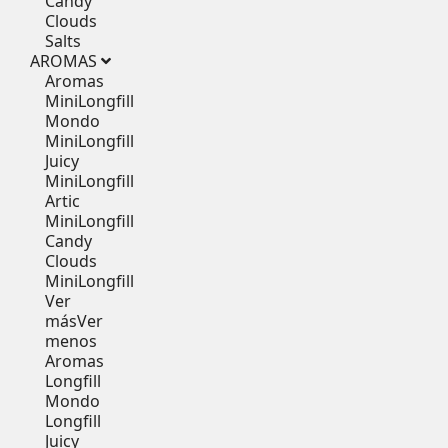
Candy
Clouds
Salts
AROMAS
Aromas
MiniLongfill
Mondo
MiniLongfill
Juicy
MiniLongfill
Artic
MiniLongfill
Candy
Clouds
MiniLongfill
Ver
más
Ver
menos
Aromas
Longfill
Mondo
Longfill
Juicy