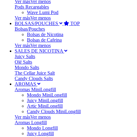
Ver más
Ver menos
Pods Recargables
Wave Lumi Pod
Ver más
Ver menos
BOLSAS/POUCHES
TOP
Bolsas/Pouches
Bolsas de Nicotina
Bolsas de Cafeina
Ver más
Ver menos
SALES DE NICOTINA
Juicy Salts
Olé Salts
Mondo Salts
The Cellar Juice Salt
Candy Clouds Salts
AROMAS
Aromas MiniLongfill
Mondo MiniLongfill
Juicy MiniLongfill
Artic MiniLongfill
Candy Clouds MiniLongfill
Ver más
Ver menos
Aromas Longfill
Mondo Longfill
Juicy Longfill