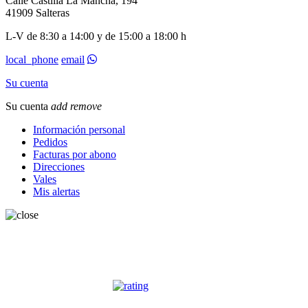
Calle Castilla La Mancha, 194
41909 Salteras
L-V de 8:30 a 14:00 y de 15:00 a 18:00 h
local_phone
email
Su cuenta
Su cuenta
add
remove
Información personal
Pedidos
Facturas por abono
Direcciones
Vales
Mis alertas
OPINIONES CLIENTES