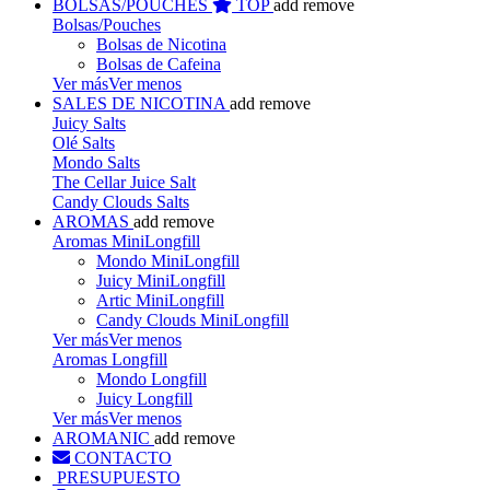
BOLSAS/POUCHES
TOP
add
remove
Bolsas/Pouches
Bolsas de Nicotina
Bolsas de Cafeina
Ver más
Ver menos
SALES DE NICOTINA
add
remove
Juicy Salts
Olé Salts
Mondo Salts
The Cellar Juice Salt
Candy Clouds Salts
AROMAS
add
remove
Aromas MiniLongfill
Mondo MiniLongfill
Juicy MiniLongfill
Artic MiniLongfill
Candy Clouds MiniLongfill
Ver más
Ver menos
Aromas Longfill
Mondo Longfill
Juicy Longfill
Ver más
Ver menos
AROMANIC
add
remove
CONTACTO
PRESUPUESTO