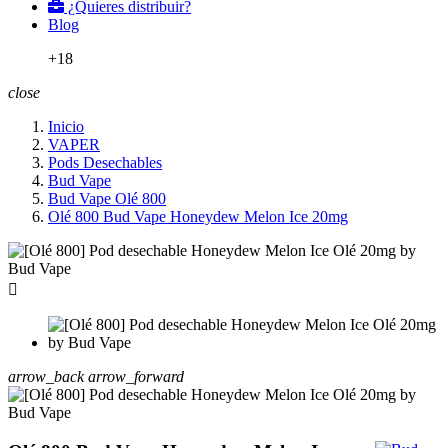
¿Quieres distribuir?
Blog
+18
close
Inicio
VAPER
Pods Desechables
Bud Vape
Bud Vape Olé 800
Olé 800 Bud Vape Honeydew Melon Ice 20mg

arrow_back
arrow_forward