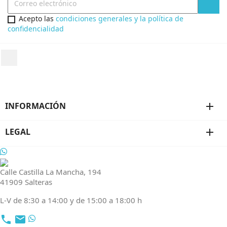
Acepto las
condiciones generales y la política de
confidencialidad
INFORMACIÓN
add
LEGAL
add
Calle Castilla La Mancha, 194
41909 Salteras
L-V de 8:30 a 14:00 y de 15:00 a 18:00 h
local_phone
email