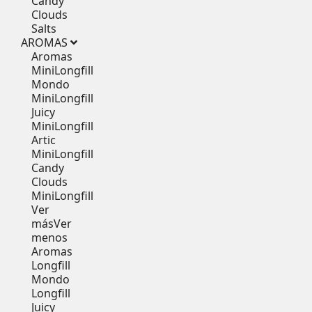
Candy
Clouds
Salts
AROMAS
Aromas
MiniLongfill
Mondo
MiniLongfill
Juicy
MiniLongfill
Artic
MiniLongfill
Candy
Clouds
MiniLongfill
Ver
más
Ver
menos
Aromas
Longfill
Mondo
Longfill
Juicy