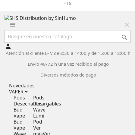
+18
menu
close

person
Atención al cliente L- V de 8:30 a 14:00 y de 15:00 a 18:00 h
Envío 48/72 h una vez recibido el pago
Diversos métodos de pago
Novedades
VAPER
Pods
Pods
Desechables
Recargables
Bud
Wave
Vape
Lumi
Bud
Pod
Vape
Ver
Wave
más
Ver