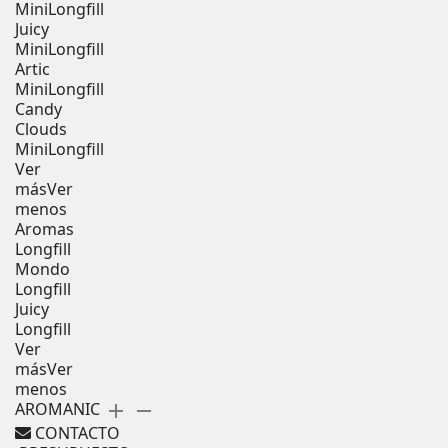
MiniLongfill
Juicy
MiniLongfill
Artic
MiniLongfill
Candy
Clouds
MiniLongfill
Ver
más
Ver
menos
Aromas
Longfill
Mondo
Longfill
Juicy
Longfill
Ver
más
Ver
menos
AROMANIC
add
remove
CONTACTO