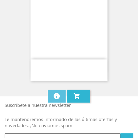
Wave 800 Bud Vape Blackjack
Caramel 20mg
info
shopping_cart
Suscríbete a nuestra newsletter
Te mantendremos informado de las últimas ofertas y
novedades. ¡No enviamos spam!