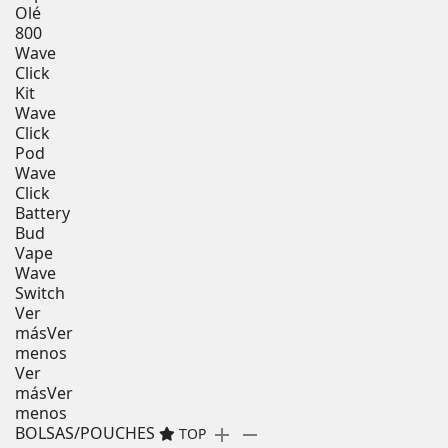
Olé
800
Wave
Click
Kit
Wave
Click
Pod
Wave
Click
Battery
Bud
Vape
Wave
Switch
Ver
más
Ver
menos
Ver
más
Ver
menos
BOLSAS/POUCHES
add
remove
TOP