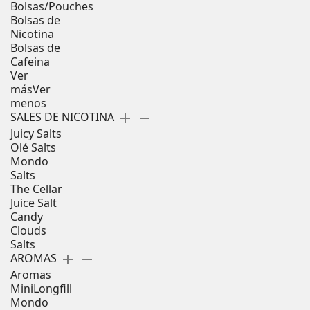
Bolsas/Pouches
Bolsas de
Nicotina
Bolsas de
Cafeina
Ver
más
Ver
menos
SALES DE NICOTINA
add
remove
Juicy Salts
Olé Salts
Mondo
Salts
The Cellar
Juice Salt
Candy
Clouds
Salts
AROMAS
add
remove
Aromas
MiniLongfill
Mondo