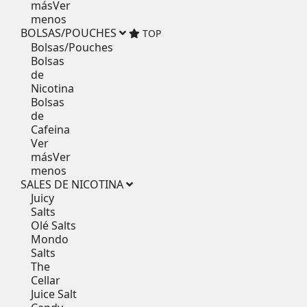
más
Ver
menos
BOLSAS/POUCHES
TOP
Bolsas/Pouches
Bolsas
de
Nicotina
Bolsas
de
Cafeina
Ver
más
Ver
menos
SALES DE NICOTINA
Juicy
Salts
Olé Salts
Mondo
Salts
The
Cellar
Juice Salt