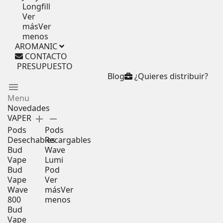
Longfill
Ver
más
Ver
menos
AROMANIC
CONTACTO
PRESUPUESTO
Blog
¿Quieres distribuir?
menu
Menu
Novedades
VAPER
add
remove
Pods
Pods
Desechables
Recargables
Bud
Wave
Vape
Lumi
Bud
Pod
Vape
Ver
Wave
más
Ver
800
menos
Bud
Vape