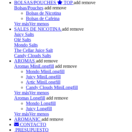
BOLSAS/POUCHES
TOP
add
remove
Bolsas/Pouches
add
remove
Bolsas de Nicotina
Bolsas de Cafeina
Ver más
Ver menos
SALES DE NICOTINA
add
remove
Juicy Salts
Olé Salts
Mondo Salts
The Cellar Juice Salt
Candy Clouds Salts
AROMAS
add
remove
Aromas MiniLongfill
add
remove
Mondo MiniLongfill
Juicy MiniLongfill
Artic MiniLongfill
Candy Clouds MiniLongfill
Ver más
Ver menos
Aromas Longfill
add
remove
Mondo Longfill
Juicy Longfill
Ver más
Ver menos
AROMANIC
add
remove
CONTACTO
PRESUPUESTO