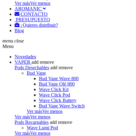
Ver más
Ver menos
AROMANIC
CONTACTO
PRESUPUESTO
¿Quieres distribuir?
Blog
menu
close
Menu
Novedades
VAPER
add
remove
Pods Desechables
add
remove
Bud Vape
Bud Vape Wave 800
Bud Vape Olé 800
Wave Click Kit
Wave Click Pod
Wave Click Battery
Bud Vape Wave Switch
Ver más
Ver menos
Ver más
Ver menos
Pods Recargables
add
remove
Wave Lumi Pod
Ver más
Ver menos