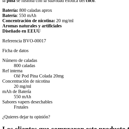
la
piña
se fusiona con la suavidad exótica del
coco
.
Batería:
800 caladas aprox
Batería
: 550 mAh
Concentración de nicotina:
20 mg/ml
Aromas naturales y artificiales
Diseñado en EEUU
Referencia
BVO-00017
Ficha de datos
Número de caladas
800 caladas
Ref interna
Olé Pod Pina Colada 20mg
Concentración de nicotina
20 mg/ml
mAh de Batería
550 mAh
Sabores vapers desechables
Frutales
¿Quieres dejar tu opinión?