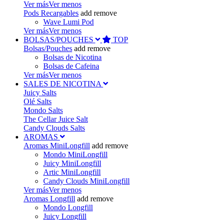
Ver más
Ver menos
Pods Recargables
add
remove
Wave Lumi Pod
Ver más
Ver menos
BOLSAS/POUCHES
TOP
Bolsas/Pouches
add
remove
Bolsas de Nicotina
Bolsas de Cafeina
Ver más
Ver menos
SALES DE NICOTINA
Juicy Salts
Olé Salts
Mondo Salts
The Cellar Juice Salt
Candy Clouds Salts
AROMAS
Aromas MiniLongfill
add
remove
Mondo MiniLongfill
Juicy MiniLongfill
Artic MiniLongfill
Candy Clouds MiniLongfill
Ver más
Ver menos
Aromas Longfill
add
remove
Mondo Longfill
Juicy Longfill