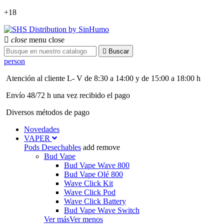
+18

close
menu
close

Buscar
person
Atención al cliente L- V de 8:30 a 14:00 y de 15:00 a 18:00 h
Envío 48/72 h una vez recibido el pago
Diversos métodos de pago
Novedades
VAPER
Pods Desechables
add
remove
Bud Vape
Bud Vape Wave 800
Bud Vape Olé 800
Wave Click Kit
Wave Click Pod
Wave Click Battery
Bud Vape Wave Switch
Ver más
Ver menos