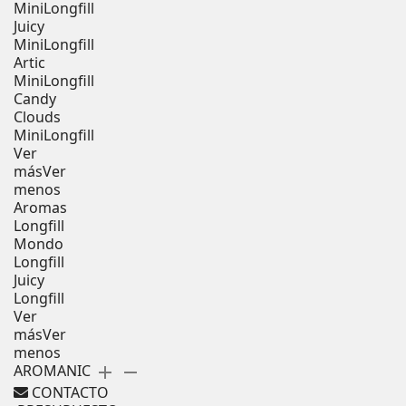
MiniLongfill
Juicy
MiniLongfill
Artic
MiniLongfill
Candy
Clouds
MiniLongfill
Ver
más
Ver
menos
Aromas
Longfill
Mondo
Longfill
Juicy
Longfill
Ver
más
Ver
menos
AROMANIC
add
remove
CONTACTO