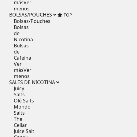
más
Ver
menos
BOLSAS/POUCHES
TOP
Bolsas/Pouches
Bolsas
de
Nicotina
Bolsas
de
Cafeina
Ver
más
Ver
menos
SALES DE NICOTINA
Juicy
Salts
Olé Salts
Mondo
Salts
The
Cellar
Juice Salt