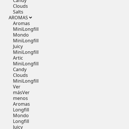
Candy
Clouds
Salts
AROMAS
Aromas
MiniLongfill
Mondo
MiniLongfill
Juicy
MiniLongfill
Artic
MiniLongfill
Candy
Clouds
MiniLongfill
Ver
más
Ver
menos
Aromas
Longfill
Mondo
Longfill
Juicy