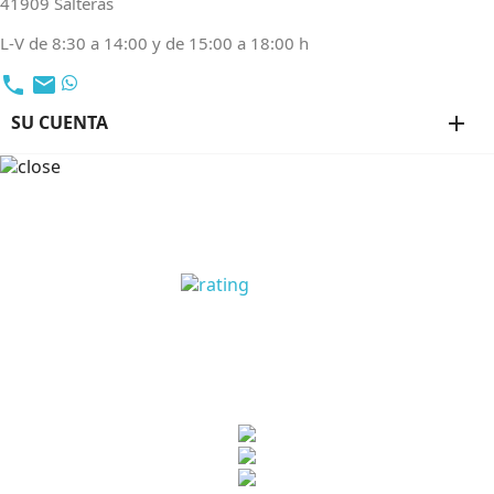
41909 Salteras
L-V de 8:30 a 14:00 y de 15:00 a 18:00 h
local_phone
email
SU CUENTA
add
OPINIONES CLIENTES