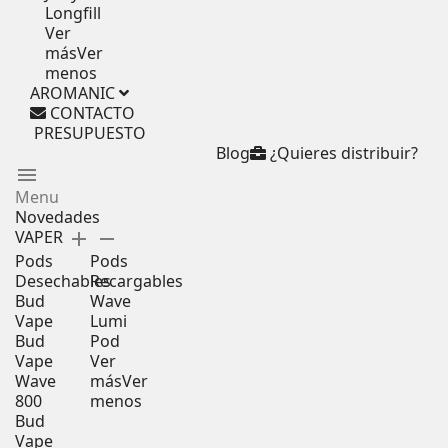
Longfill
Ver
más
Ver
menos
AROMANIC
CONTACTO
PRESUPUESTO
Blog
¿Quieres distribuir?
menu
Menu
Novedades
VAPER
add
remove
Pods
Pods
Desechables
Recargables
Bud
Wave
Vape
Lumi
Bud
Pod
Vape
Ver
Wave
más
Ver
800
menos
Bud
Vape