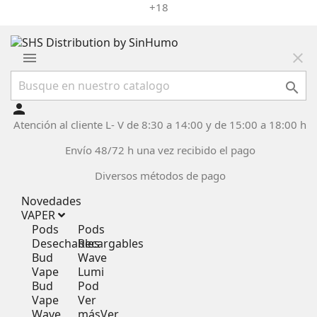
+18
menu
close

person
Atención al cliente L- V de 8:30 a 14:00 y de 15:00 a 18:00 h
Envío 48/72 h una vez recibido el pago
Diversos métodos de pago
Novedades
VAPER
Pods
Pods
Desechables
Recargables
Bud
Wave
Vape
Lumi
Bud
Pod
Vape
Ver
Wave
más
Ver