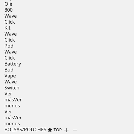
Olé
800
Wave
Click
Kit
Wave
Click
Pod
Wave
Click
Battery
Bud
Vape
Wave
Switch
Ver
más
Ver
menos
Ver
más
Ver
menos
BOLSAS/POUCHES
add
remove
TOP