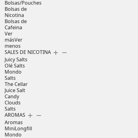
Bolsas/Pouches
Bolsas de
Nicotina
Bolsas de
Cafeina
Ver
más
Ver
menos
SALES DE NICOTINA
add
remove
Juicy Salts
Olé Salts
Mondo
Salts
The Cellar
Juice Salt
Candy
Clouds
Salts
AROMAS
add
remove
Aromas
MiniLongfill
Mondo