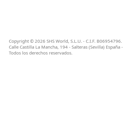
SHS WORLD SLU
ha sido beneficiaria de Subvención destinada a
la transformación digital del sector comercial y artesano en
Andalucía, para la Mejora del grado de digitalización,
implantación de soluciones para la transformación digital y la
mejora de la seguridad y fiabilidad de los procesos.
Copyright © 2026 SHS World, S.L.U. - C.I.F. B06954796.
Calle Castilla La Mancha, 194 - Salteras (Sevilla) España -
Todos los derechos reservados.